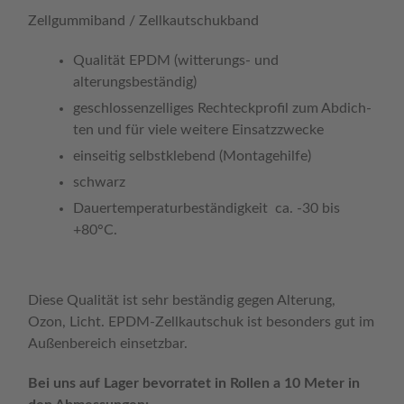
Zell­gum­mi­band / Zellkautschukband
Qua­li­tät EPDM (witterungs- und
alterungsbeständig)
geschloss­enzel­li­ges Recht­eck­pro­fil zum Abdich­
ten und für vie­le wei­te­re Einsatzzwecke
ein­sei­tig selbst­kle­bend (Mon­ta­ge­hil­fe)
schwarz
Dau­er­tem­pe­ra­tur­be­stän­dig­keit ca. ‑30 bis
+80°C.
Die­se Qua­li­tät ist sehr bestän­dig gegen Alte­rung,
Ozon, Licht. EPDM-Zellkautschuk ist beson­ders gut im
Außen­be­reich einsetzbar.
Bei uns auf Lager bevor­ra­tet in Rol­len a 10 Meter in