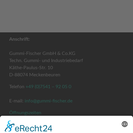
Anschrift:
Gummi-Fischer GmbH & Co.KG
Techn. Gummi- und Industriebedarf
Käthe-Paulus-Str. 10
D-88074 Meckenbeuren
Telefon
+49 (0)7541 – 92 05 0
E-mail:
info@gummi-fischer.de
Öffnungszeiten