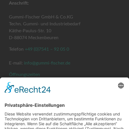
Anschrift:
Gummi-Fischer GmbH & Co.KG
Techn. Gummi- und Industriebedarf
Käthe-Paulus-Str. 10
D-88074 Meckenbeuren
Telefon
+49 (0)7541 – 92 05 0
E-mail:
info@gummi-fischer.de
Öffnungszeiten
Kontakt
Impressum
AVB
Privatsphäre und Datenschutz