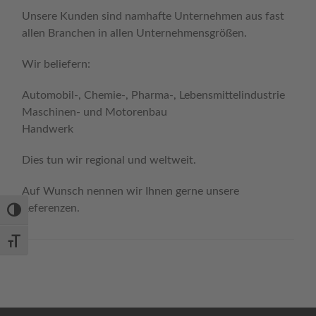
Unse­re Kun­den sind nam­haf­te Unter­neh­men aus fast
allen Bran­chen in allen Unternehmensgrößen.
Wir belie­fern:
Automobil‑, Chemie‑, Pharma‑, Lebensmittelindustrie
Maschinen- und Motorenbau
Handwerk
Dies tun wir regio­nal und weltweit.
Auf Wunsch nen­nen wir Ihnen ger­ne unse­re
Referenzen.
Umschalten auf hohe Kontraste
Schrift vergrößern