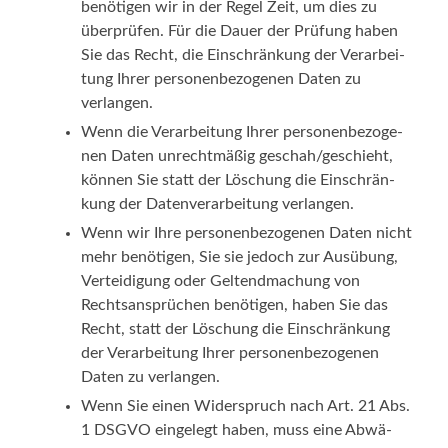
benö­ti­gen wir in der Regel Zeit, um dies zu
über­prü­fen. Für die Dau­er der Prü­fung haben
Sie das Recht, die Ein­schrän­kung der Ver­ar­bei­
tung Ihrer per­so­nen­be­zo­ge­nen Daten zu
verlangen.
Wenn die Ver­ar­bei­tung Ihrer per­so­nen­be­zo­ge­
nen Daten unrecht­mä­ßig geschah/geschieht,
kön­nen Sie statt der Löschung die Ein­schrän­
kung der Daten­ver­ar­bei­tung verlangen.
Wenn wir Ihre per­so­nen­be­zo­ge­nen Daten nicht
mehr benö­ti­gen, Sie sie jedoch zur Aus­übung,
Ver­tei­di­gung oder Gel­tend­ma­chung von
Rechts­an­sprü­chen benö­ti­gen, haben Sie das
Recht, statt der Löschung die Ein­schrän­kung
der Ver­ar­bei­tung Ihrer per­so­nen­be­zo­ge­nen
Daten zu verlangen.
Wenn Sie einen Wider­spruch nach Art. 21 Abs.
1 DSGVO ein­ge­legt haben, muss eine Abwä­