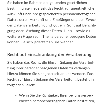
Sie haben im Rah­men der gel­ten­den gesetz­li­chen
Bestim­mun­gen jeder­zeit das Recht auf unent­gelt­li­che
Aus­kunft über Ihre gespei­cher­ten per­so­nen­be­zo­ge­nen
Daten, deren Her­kunft und Emp­fän­ger und den Zweck
der Daten­ver­ar­bei­tung und ggf. ein Recht auf Berich­ti­
gung oder Löschung die­ser Daten. Hier­zu sowie zu
wei­te­ren Fra­gen zum The­ma per­so­nen­be­zo­ge­ne Daten
kön­nen Sie sich jeder­zeit an uns wenden.
Recht auf Einschränkung der Verarbeitung
Sie haben das Recht, die Ein­schrän­kung der Ver­ar­bei­
tung Ihrer per­so­nen­be­zo­ge­nen Daten zu ver­lan­gen.
Hier­zu kön­nen Sie sich jeder­zeit an uns wen­den. Das
Recht auf Ein­schrän­kung der Ver­ar­bei­tung besteht in
fol­gen­den Fällen:
Wenn Sie die Rich­tig­keit Ihrer bei uns gespei­
cher­ten per­so­nen­be­zo­ge­nen Daten bestrei­ten,