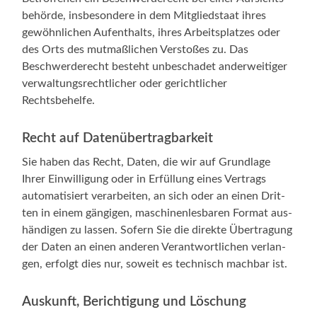
be­hör­de, ins­be­son­de­re in dem Mit­glied­staat ihres
gewöhn­li­chen Auf­ent­halts, ihres Arbeits­plat­zes oder
des Orts des mut­maß­li­chen Ver­sto­ßes zu. Das
Beschwer­de­recht besteht unbe­scha­det ander­wei­ti­ger
ver­wal­tungs­recht­li­cher oder gericht­li­cher
Rechtsbehelfe.
Recht auf Datenübertragbarkeit
Sie haben das Recht, Daten, die wir auf Grund­la­ge
Ihrer Ein­wil­li­gung oder in Erfül­lung eines Ver­trags
auto­ma­ti­siert ver­ar­bei­ten, an sich oder an einen Drit­
ten in einem gän­gi­gen, maschi­nen­les­ba­ren For­mat aus­
hän­di­gen zu las­sen. Sofern Sie die direk­te Über­tra­gung
der Daten an einen ande­ren Ver­ant­wort­li­chen ver­lan­
gen, erfolgt dies nur, soweit es tech­nisch mach­bar ist.
Auskunft, Berichtigung und Löschung