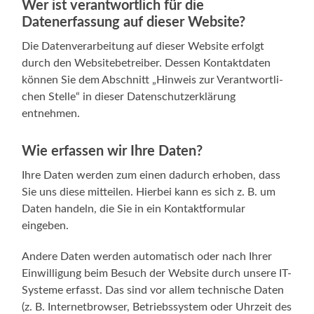
Wer ist verantwortlich für die
Datenerfassung auf dieser Website?
Die Daten­ver­ar­bei­tung auf die­ser Web­site erfolgt
durch den Web­site­be­trei­ber. Des­sen Kon­takt­da­ten
kön­nen Sie dem Abschnitt „Hin­weis zur Ver­ant­wort­li­
chen Stel­le“ in die­ser Daten­schutz­er­klä­rung
entnehmen.
Wie erfassen wir Ihre Daten?
Ihre Daten wer­den zum einen dadurch erho­ben, dass
Sie uns die­se mit­tei­len. Hier­bei kann es sich z. B. um
Daten han­deln, die Sie in ein Kon­takt­for­mu­lar
eingeben.
Ande­re Daten wer­den auto­ma­tisch oder nach Ihrer
Ein­wil­li­gung beim Besuch der Web­site durch unse­re IT-
Systeme erfasst. Das sind vor allem tech­ni­sche Daten
(z. B. Inter­net­brow­ser, Betriebs­sys­tem oder Uhr­zeit des