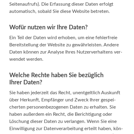
Sei­ten­auf­rufs). Die Erfas­sung die­ser Daten erfolgt
auto­ma­tisch, sobald Sie die­se Web­site betreten.
Wofür nutzen wir Ihre Daten?
Ein Teil der Daten wird erho­ben, um eine feh­ler­freie
Bereit­stel­lung der Web­site zu gewähr­leis­ten. Ande­re
Daten kön­nen zur Ana­ly­se Ihres Nut­zer­ver­hal­tens ver­
wen­det werden.
Welche Rechte haben Sie bezüglich
Ihrer Daten?
Sie haben jeder­zeit das Recht, unent­gelt­lich Aus­kunft
über Her­kunft, Emp­fän­ger und Zweck Ihrer gespei­
cher­ten per­so­nen­be­zo­ge­nen Daten zu erhal­ten. Sie
haben außer­dem ein Recht, die Berich­ti­gung oder
Löschung die­ser Daten zu ver­lan­gen. Wenn Sie eine
Ein­wil­li­gung zur Daten­ver­ar­bei­tung erteilt haben, kön­