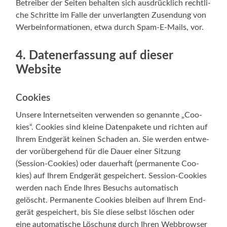
Betrei­ber der Sei­ten behal­ten sich aus­drück­lich recht­li­
che Schrit­te im Fal­le der unver­lang­ten Zusen­dung von
Wer­be­infor­ma­tio­nen, etwa durch Spam-E-Mails, vor.
4. Datenerfassung auf dieser
Website
Cookies
Unse­re Inter­net­sei­ten ver­wen­den so genann­te „Coo­
kies“. Coo­kies sind klei­ne Daten­pa­ke­te und rich­ten auf
Ihrem End­ge­rät kei­nen Scha­den an. Sie wer­den ent­we­
der vor­über­ge­hend für die Dau­er einer Sit­zung
(Session-Cookies) oder dau­er­haft (per­ma­nen­te Coo­
kies) auf Ihrem End­ge­rät gespei­chert. Session-Cookies
wer­den nach Ende Ihres Besuchs auto­ma­tisch
gelöscht. Per­ma­nen­te Coo­kies blei­ben auf Ihrem End­
ge­rät gespei­chert, bis Sie die­se selbst löschen oder
eine auto­ma­ti­sche Löschung durch Ihren Web­brow­ser