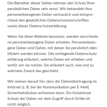
Die Betrei­ber die­ser Sei­ten neh­men den Schutz Ihrer
per­sön­li­chen Daten sehr ernst. Wir behan­deln Ihre
per­so­nen­be­zo­ge­nen Daten ver­trau­lich und ent­spre­
chend den gesetz­li­chen Daten­schutz­vor­schrif­ten
sowie die­ser Datenschutzerklärung.
Wenn Sie die­se Web­site benut­zen, wer­den ver­schie­de­
ne per­so­nen­be­zo­ge­ne Daten erho­ben. Per­so­nen­be­zo­
ge­ne Daten sind Daten, mit denen Sie per­sön­lich iden­
ti­fi­ziert wer­den kön­nen. Die vor­lie­gen­de Daten­schutz­
er­klä­rung erläu­tert, wel­che Daten wir erhe­ben und
wofür wir sie nut­zen. Sie erläu­tert auch, wie und zu
wel­chem Zweck das geschieht.
Wir wei­sen dar­auf hin, dass die Daten­über­tra­gung im
Inter­net (z. B. bei der Kom­mu­ni­ka­ti­on per E‑Mail)
Sicher­heits­lü­cken auf­wei­sen kann. Ein lücken­lo­ser
Schutz der Daten vor dem Zugriff durch Drit­te ist
nicht möglich.