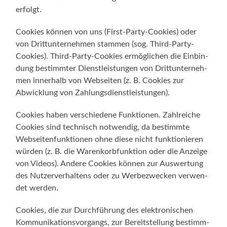
erfolgt.
Coo­kies kön­nen von uns (First-Party-Cookies) oder
von Dritt­un­ter­neh­men stam­men (sog. Third-Party-
Cookies). Third-Party-Cookies ermög­li­chen die Ein­bin­
dung bestimm­ter Dienst­leis­tun­gen von Dritt­un­ter­neh­
men inner­halb von Web­sei­ten (z. B. Coo­kies zur
Abwick­lung von Zahlungsdienstleistungen).
Coo­kies haben ver­schie­de­ne Funk­tio­nen. Zahl­rei­che
Coo­kies sind tech­nisch not­wen­dig, da bestimm­te
Web­sei­ten­funk­tio­nen ohne die­se nicht funk­tio­nie­ren
wür­den (z. B. die Waren­korb­funk­ti­on oder die Anzei­ge
von Vide­os). Ande­re Coo­kies kön­nen zur Aus­wer­tung
des Nut­zer­ver­hal­tens oder zu Wer­be­zwe­cken ver­wen­
det werden.
Coo­kies, die zur Durch­füh­rung des elek­tro­ni­schen
Kom­mu­ni­ka­ti­ons­vor­gangs, zur Bereit­stel­lung bestimm­