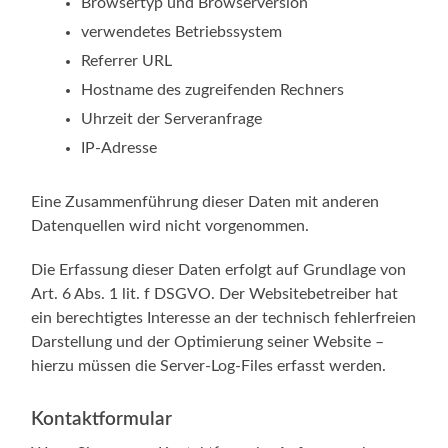
Brow­ser­typ und Browserversion
ver­wen­de­tes Betriebssystem
Refer­rer URL
Host­na­me des zugrei­fen­den Rechners
Uhr­zeit der Serveranfrage
IP-Adresse
Eine Zusam­men­füh­rung die­ser Daten mit ande­ren
Daten­quel­len wird nicht vorgenommen.
Die Erfas­sung die­ser Daten erfolgt auf Grund­la­ge von
Art. 6 Abs. 1 lit. f DSGVO. Der Web­site­be­trei­ber hat
ein berech­tig­tes Inter­es­se an der tech­nisch feh­ler­frei­en
Dar­stel­lung und der Opti­mie­rung sei­ner Web­site –
hier­zu müs­sen die Server-Log-Files erfasst werden.
Kontaktformular