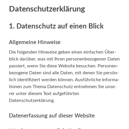
Datenschutz­erklärung
1. Datenschutz auf einen Blick
Allgemeine Hinweise
Die fol­gen­den Hin­wei­se geben einen ein­fa­chen Über­
blick dar­über, was mit Ihren per­so­nen­be­zo­ge­nen Daten
pas­siert, wenn Sie die­se Web­site besu­chen. Per­so­nen­
be­zo­ge­ne Daten sind alle Daten, mit denen Sie per­sön­
lich iden­ti­fi­ziert wer­den kön­nen. Aus­führ­li­che Infor­ma­
tio­nen zum The­ma Daten­schutz ent­neh­men Sie unse­
rer unter die­sem Text auf­ge­führ­ten
Datenschutzerklärung.
Datenerfassung auf dieser Website