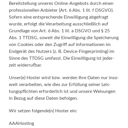
Bereit­stel­lung unse­res Online-Angebots durch einen
pro­fes­sio­nel­len Anbie­ter (Art. 6 Abs. 1 lit. f DSGVO).
Sofern eine ent­spre­chen­de Ein­wil­li­gung abge­fragt
wur­de, erfolgt die Ver­ar­bei­tung aus­schließ­lich auf
Grund­la­ge von Art. 6 Abs. 1 lit. a DSGVO und § 25
Abs. 1 TTDSG, soweit die Ein­wil­li­gung die Spei­che­rung
von Coo­kies oder den Zugriff auf Infor­ma­tio­nen im
End­ge­rät des Nut­zers (z. B. Device-Fingerprinting) im
Sin­ne des TTDSG umfasst. Die Ein­wil­li­gung ist jeder­
zeit widerrufbar.
Unser(e) Hos­ter wird bzw. wer­den Ihre Daten nur inso­
weit ver­ar­bei­ten, wie dies zur Erfül­lung sei­ner Leis­
tungs­pflich­ten erfor­der­lich ist und unse­re Wei­sun­gen
in Bezug auf die­se Daten befolgen.
Wir set­zen folgende(n) Hos­ter ein:
AAAH­os­ting