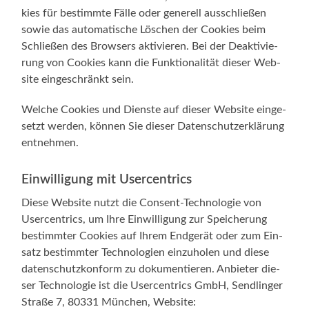
kies für bestimm­te Fäl­le oder gene­rell aus­schlie­ßen
sowie das auto­ma­ti­sche Löschen der Coo­kies beim
Schlie­ßen des Brow­sers akti­vie­ren. Bei der Deak­ti­vie­
rung von Coo­kies kann die Funk­tio­na­li­tät die­ser Web­
site ein­ge­schränkt sein.
Wel­che Coo­kies und Diens­te auf die­ser Web­site ein­ge­
setzt wer­den, kön­nen Sie die­ser Daten­schutz­er­klä­rung
entnehmen.
Einwilligung mit Usercentrics
Die­se Web­site nutzt die Consent-Technologie von
User­cen­trics, um Ihre Ein­wil­li­gung zur Spei­che­rung
bestimm­ter Coo­kies auf Ihrem End­ge­rät oder zum Ein­
satz bestimm­ter Tech­no­lo­gien ein­zu­ho­len und die­se
daten­schutz­kon­form zu doku­men­tie­ren. Anbie­ter die­
ser Tech­no­lo­gie ist die User­cen­trics GmbH, Send­lin­ger
Stra­ße 7, 80331 Mün­chen, Web­site: