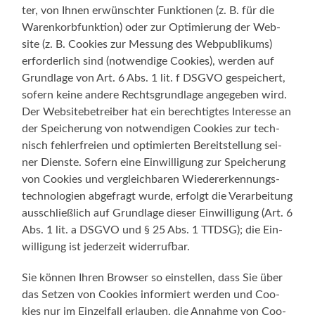
ter, von Ihnen erwünsch­ter Funk­tio­nen (z. B. für die
Waren­korb­funk­ti­on) oder zur Opti­mie­rung der Web­
site (z. B. Coo­kies zur Mes­sung des Web­pu­bli­kums)
erfor­der­lich sind (not­wen­di­ge Coo­kies), wer­den auf
Grund­la­ge von Art. 6 Abs. 1 lit. f DSGVO gespei­chert,
sofern kei­ne ande­re Rechts­grund­la­ge ange­ge­ben wird.
Der Web­site­be­trei­ber hat ein berech­tig­tes Inter­es­se an
der Spei­che­rung von not­wen­di­gen Coo­kies zur tech­
nisch feh­ler­frei­en und opti­mier­ten Bereit­stel­lung sei­
ner Diens­te. Sofern eine Ein­wil­li­gung zur Spei­che­rung
von Coo­kies und ver­gleich­ba­ren Wie­der­erken­nungs­
tech­no­lo­gien abge­fragt wur­de, erfolgt die Ver­ar­bei­tung
aus­schließ­lich auf Grund­la­ge die­ser Ein­wil­li­gung (Art. 6
Abs. 1 lit. a DSGVO und § 25 Abs. 1 TTDSG); die Ein­
wil­li­gung ist jeder­zeit widerrufbar.
Sie kön­nen Ihren Brow­ser so ein­stel­len, dass Sie über
das Set­zen von Coo­kies infor­miert wer­den und Coo­
kies nur im Ein­zel­fall erlau­ben, die Annah­me von Coo­