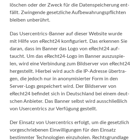
löschen oder der Zweck für die Daten­spei­che­rung ent­
fällt. Zwin­gen­de gesetz­li­che Auf­be­wah­rungs­pflich­ten
blei­ben unberührt.
Das Usercentrics-Banner auf die­ser Web­site wur­de
mit Hil­fe von eRecht24 kon­fi­gu­riert. Das erken­nen Sie
dar­an, dass im Ban­ner das Logo von eRecht24 auf­
taucht. Um das eRecht24-Logo im Ban­ner aus­zu­spie­
len, wird eine Ver­bin­dung zum Bild­ser­ver von eRecht24
her­ge­stellt. Hier­bei wird auch die IP-Adresse über­tra­
gen, die jedoch nur in anony­mi­sier­ter Form in den
Server-Logs gespei­chert wird. Der Bild­ser­ver von
eRecht24 befin­det sich in Deutsch­land bei einem deut­
schen Anbie­ter. Das Ban­ner selbst wird aus­schließ­lich
von User­cen­trics zur Ver­fü­gung gestellt.
Der Ein­satz von User­cen­trics erfolgt, um die gesetz­lich
vor­ge­schrie­be­nen Ein­wil­li­gun­gen für den Ein­satz
bestimm­ter Tech­no­lo­gien ein­zu­ho­len. Rechts­grund­la­ge