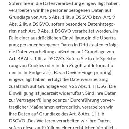
Sofern Sie in die Daten­ver­ar­bei­tung ein­ge­wil­ligt haben,
ver­ar­bei­ten wir Ihre per­so­nen­be­zo­ge­nen Daten auf
Grund­la­ge von Art. 6 Abs. 1 lit. a DSGVO bzw. Art. 9
Abs. 2 lit. a DSGVO, sofern beson­de­re Daten­ka­te­go­
rien nach Art. 9 Abs. 1 DSGVO ver­ar­bei­tet wer­den. Im
Fal­le einer aus­drück­li­chen Ein­wil­li­gung in die Über­tra­
gung per­so­nen­be­zo­ge­ner Daten in Dritt­staa­ten erfolgt
die Daten­ver­ar­bei­tung außer­dem auf Grund­la­ge von
Art. 49 Abs. 1 lit. a DSGVO. Sofern Sie in die Spei­che­
rung von Coo­kies oder in den Zugriff auf Infor­ma­tio­
nen in Ihr End­ge­rät (z. B. via Device-Fingerprinting)
ein­ge­wil­ligt haben, erfolgt die Daten­ver­ar­bei­tung
zusätz­lich auf Grund­la­ge von § 25 Abs. 1 TTDSG. Die
Ein­wil­li­gung ist jeder­zeit wider­ruf­bar. Sind Ihre Daten
zur Ver­trags­er­fül­lung oder zur Durch­füh­rung vor­ver­
trag­li­cher Maß­nah­men erfor­der­lich, ver­ar­bei­ten wir
Ihre Daten auf Grund­la­ge des Art. 6 Abs. 1 lit. b
DSGVO. Des Wei­te­ren ver­ar­bei­ten wir Ihre Daten,
sofern die­se zur Erfül­lung einer recht­li­chen Ver­pflich­