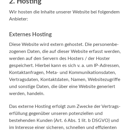
2. Hosting
Wir hos­ten die Inhal­te unse­rer Web­site bei fol­gen­dem
Anbieter:
Externes Hosting
Die­se Web­site wird extern gehos­tet. Die per­so­nen­be­
zo­ge­nen Daten, die auf die­ser Web­site erfasst wer­den,
wer­den auf den Ser­vern des Hos­ters / der Hos­ter
gespei­chert. Hier­bei kann es sich v. a. um IP-Adressen,
Kon­takt­an­fra­gen, Meta- und Kom­mu­ni­ka­ti­ons­da­ten,
Ver­trags­da­ten, Kon­takt­da­ten, Namen, Web­site­zu­grif­fe
und sons­ti­ge Daten, die über eine Web­site gene­riert
wer­den, handeln.
Das exter­ne Hos­ting erfolgt zum Zwe­cke der Ver­trags­
er­fül­lung gegen­über unse­ren poten­zi­el­len und
bestehen­den Kun­den (Art. 6 Abs. 1 lit. b DSGVO) und
im Inter­es­se einer siche­ren, schnel­len und effi­zi­en­ten