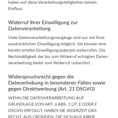
haben auf die­se Ver­ar­bei­tungs­tä­tig­kei­ten kei­nen
Einfluss.
Widerruf Ihrer Einwilligung zur
Datenverarbeitung
Vie­le Daten­ver­ar­bei­tungs­vor­gän­ge sind nur mit Ihrer
aus­drück­li­chen Ein­wil­li­gung mög­lich. Sie kön­nen eine
bereits erteil­te Ein­wil­li­gung jeder­zeit wider­ru­fen. Die
Recht­mä­ßig­keit der bis zum Wider­ruf erfolg­ten Daten­
ver­ar­bei­tung bleibt vom Wider­ruf unberührt.
Widerspruchsrecht gegen die
Datenerhebung in besonderen Fällen sowie
gegen Direktwerbung (Art. 21 DSGVO)
WENN DIE DATENVERARBEITUNG AUF
GRUNDLAGE VON ART. 6 ABS. 1 LIT. E ODER F
DSGVO ERFOLGT, HABEN SIE JEDERZEIT DAS
RECHT, AUS GRÜNDEN, DIE SICH AUS IHRER