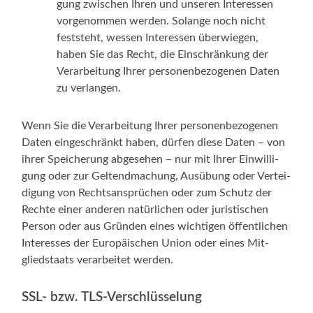
gung zwi­schen Ihren und unse­ren Inter­es­sen
vor­ge­nom­men wer­den. Solan­ge noch nicht
fest­steht, wes­sen Inter­es­sen über­wie­gen,
haben Sie das Recht, die Ein­schrän­kung der
Ver­ar­bei­tung Ihrer per­so­nen­be­zo­ge­nen Daten
zu verlangen.
Wenn Sie die Ver­ar­bei­tung Ihrer per­so­nen­be­zo­ge­nen
Daten ein­ge­schränkt haben, dür­fen die­se Daten – von
ihrer Spei­che­rung abge­se­hen – nur mit Ihrer Ein­wil­li­
gung oder zur Gel­tend­ma­chung, Aus­übung oder Ver­tei­
di­gung von Rechts­an­sprü­chen oder zum Schutz der
Rech­te einer ande­ren natür­li­chen oder juris­ti­schen
Per­son oder aus Grün­den eines wich­ti­gen öffent­li­chen
Inter­es­ses der Euro­päi­schen Uni­on oder eines Mit­
glied­staats ver­ar­bei­tet werden.
SSL- bzw. TLS-Verschlüsselung