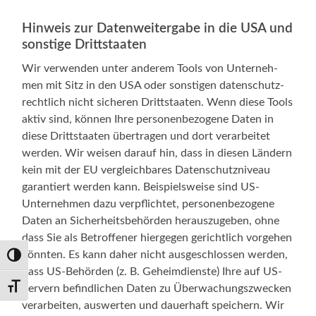
Hinweis zur Datenweitergabe in die USA und
sonstige Drittstaaten
Wir ver­wen­den unter ande­rem Tools von Unter­neh­
men mit Sitz in den USA oder sons­ti­gen daten­schutz­
recht­lich nicht siche­ren Dritt­staa­ten. Wenn die­se Tools
aktiv sind, kön­nen Ihre per­so­nen­be­zo­ge­ne Daten in
die­se Dritt­staa­ten über­tra­gen und dort ver­ar­bei­tet
wer­den. Wir wei­sen dar­auf hin, dass in die­sen Län­dern
kein mit der EU ver­gleich­ba­res Daten­schutz­ni­veau
garan­tiert wer­den kann. Bei­spiels­wei­se sind US-
Unternehmen dazu ver­pflich­tet, per­so­nen­be­zo­ge­ne
Daten an Sicher­heits­be­hör­den her­aus­zu­ge­ben, ohne
dass Sie als Betrof­fe­ner hier­ge­gen gericht­lich vor­ge­hen
könn­ten. Es kann daher nicht aus­ge­schlos­sen wer­den,
Umschalten auf hohe Kontraste
dass US-Behörden (z. B. Geheim­diens­te) Ihre auf US-
Servern befind­li­chen Daten zu Über­wa­chungs­zwe­cken
Schrift vergrößern
ver­ar­bei­ten, aus­wer­ten und dau­er­haft spei­chern. Wir