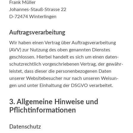
Frank Müller
Johannes-Stauß-Strasse 22
D‑72474 Winterlingen
Auftragsverarbeitung
Wir haben einen Ver­trag über Auf­trags­ver­ar­bei­tung
(AVV) zur Nut­zung des oben genann­ten Diens­tes
geschlos­sen. Hier­bei han­delt es sich um einen daten­
schutz­recht­lich vor­ge­schrie­be­nen Ver­trag, der gewähr­
leis­tet, dass die­ser die per­so­nen­be­zo­ge­nen Daten
unse­rer Web­site­be­su­cher nur nach unse­ren Wei­sun­
gen und unter Ein­hal­tung der DSGVO verarbeitet.
3. Allgemeine Hinweise und
Pflichtinformationen
Datenschutz