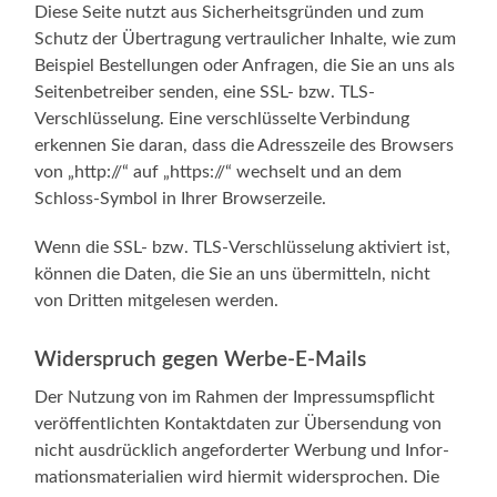
Die­se Sei­te nutzt aus Sicher­heits­grün­den und zum
Schutz der Über­tra­gung ver­trau­li­cher Inhal­te, wie zum
Bei­spiel Bestel­lun­gen oder Anfra­gen, die Sie an uns als
Sei­ten­be­trei­ber sen­den, eine SSL- bzw. TLS-
Verschlüsselung. Eine ver­schlüs­sel­te Ver­bin­dung
erken­nen Sie dar­an, dass die Adress­zei­le des Brow­sers
von „http://“ auf „https://“ wech­selt und an dem
Schloss-Symbol in Ihrer Browserzeile.
Wenn die SSL- bzw. TLS-Verschlüsselung akti­viert ist,
kön­nen die Daten, die Sie an uns über­mit­teln, nicht
von Drit­ten mit­ge­le­sen werden.
Widerspruch gegen Werbe-E-Mails
Der Nut­zung von im Rah­men der Impres­sums­pflicht
ver­öf­fent­lich­ten Kon­takt­da­ten zur Über­sen­dung von
nicht aus­drück­lich ange­for­der­ter Wer­bung und Infor­
ma­ti­ons­ma­te­ria­li­en wird hier­mit wider­spro­chen. Die