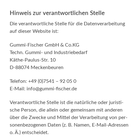
Hinweis zur verantwortlichen Stelle
Die ver­ant­wort­li­che Stel­le für die Daten­ver­ar­bei­tung
auf die­ser Web­site ist:
Gummi-Fischer GmbH & Co.KG
Techn. Gummi- und Industriebedarf
Käthe-Paulus-Str. 10
D‑88074 Meckenbeuren
Tele­fon: +49 (0)7541 – 92 05 0
E‑Mail: info@gummi-fischer.de
Ver­ant­wort­li­che Stel­le ist die natür­li­che oder juris­ti­
sche Per­son, die allein oder gemein­sam mit ande­ren
über die Zwe­cke und Mit­tel der Ver­ar­bei­tung von per­
so­nen­be­zo­ge­nen Daten (z. B. Namen, E‑Mail-Adressen
o. Ä.) entscheidet.