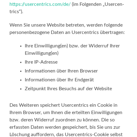
https://usercentrics.com/de/
(im Fol­gen­den „User­cen­
trics“).
Wenn Sie unse­re Web­site betre­ten, wer­den fol­gen­de
per­so­nen­be­zo­ge­ne Daten an User­cen­trics übertragen:
Ihre Einwilligung(en) bzw. der Wider­ruf Ihrer
Einwilligung(en)
Ihre IP-Adresse
Infor­ma­tio­nen über Ihren Browser
Infor­ma­tio­nen über Ihr Endgerät
Zeit­punkt Ihres Besuchs auf der Website
Des Wei­te­ren spei­chert User­cen­trics ein Coo­kie in
Ihrem Brow­ser, um Ihnen die erteil­ten Ein­wil­li­gun­gen
bzw. deren Wider­ruf zuord­nen zu kön­nen. Die so
erfass­ten Daten wer­den gespei­chert, bis Sie uns zur
Löschung auf­for­dern, das Usercentrics-Cookie selbst