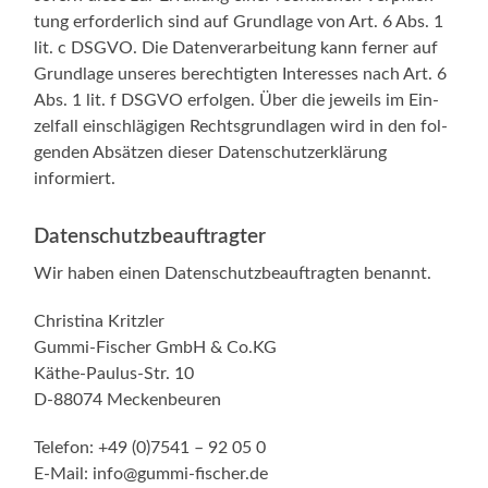
tung erfor­der­lich sind auf Grund­la­ge von Art. 6 Abs. 1
lit. c DSGVO. Die Daten­ver­ar­bei­tung kann fer­ner auf
Grund­la­ge unse­res berech­tig­ten Inter­es­ses nach Art. 6
Abs. 1 lit. f DSGVO erfol­gen. Über die jeweils im Ein­
zel­fall ein­schlä­gi­gen Rechts­grund­la­gen wird in den fol­
gen­den Absät­zen die­ser Daten­schutz­er­klä­rung
informiert.
Datenschutz­beauftragter
Wir haben einen Daten­schutz­be­auf­trag­ten benannt.
Chris­ti­na Kritzler
Gummi-Fischer GmbH & Co.KG
Käthe-Paulus-Str. 10
D‑88074 Meckenbeuren
Tele­fon: +49 (0)7541 – 92 05 0
E‑Mail: info@gummi-fischer.de