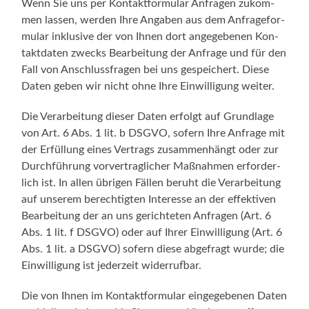
Wenn Sie uns per Kon­takt­for­mu­lar Anfra­gen zukom­
men las­sen, wer­den Ihre Anga­ben aus dem Anfra­ge­for­
mu­lar inklu­si­ve der von Ihnen dort ange­ge­be­nen Kon­
takt­da­ten zwecks Bear­bei­tung der Anfra­ge und für den
Fall von Anschluss­fra­gen bei uns gespei­chert. Die­se
Daten geben wir nicht ohne Ihre Ein­wil­li­gung weiter.
Die Ver­ar­bei­tung die­ser Daten erfolgt auf Grund­la­ge
von Art. 6 Abs. 1 lit. b DSGVO, sofern Ihre Anfra­ge mit
der Erfül­lung eines Ver­trags zusam­men­hängt oder zur
Durch­füh­rung vor­ver­trag­li­cher Maß­nah­men erfor­der­
lich ist. In allen übri­gen Fäl­len beruht die Ver­ar­bei­tung
auf unse­rem berech­tig­ten Inter­es­se an der effek­ti­ven
Bear­bei­tung der an uns gerich­te­ten Anfra­gen (Art. 6
Abs. 1 lit. f DSGVO) oder auf Ihrer Ein­wil­li­gung (Art. 6
Abs. 1 lit. a DSGVO) sofern die­se abge­fragt wur­de; die
Ein­wil­li­gung ist jeder­zeit widerrufbar.
Die von Ihnen im Kon­takt­for­mu­lar ein­ge­ge­be­nen Daten