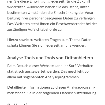
nen Sie die­se Ein­wil­li­gung jeder­zeit für die Zukunft
wider­ru­fen. Außer­dem haben Sie das Recht, unter
bestimm­ten Umstän­den die Ein­schrän­kung der Ver­ar­
bei­tung Ihrer per­so­nen­be­zo­ge­nen Daten zu ver­lan­gen.
Des Wei­te­ren steht Ihnen ein Beschwer­de­recht bei der
zustän­di­gen Auf­sichts­be­hör­de zu.
Hier­zu sowie zu wei­te­ren Fra­gen zum The­ma Daten­
schutz kön­nen Sie sich jeder­zeit an uns wenden.
Analyse-Tools und Tools von Drittanbietern
Beim Besuch die­ser Web­site kann Ihr Surf-Verhalten
sta­tis­tisch aus­ge­wer­tet wer­den. Das geschieht vor
allem mit soge­nann­ten Analyseprogrammen.
Detail­lier­te Infor­ma­tio­nen zu die­sen Ana­ly­se­pro­gram­
men fin­den Sie in der fol­gen­den Datenschutzerklärung.