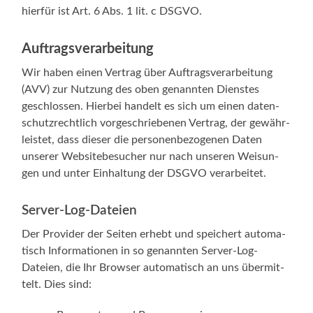
hier­für ist Art. 6 Abs. 1 lit. c DSGVO.
Auftragsverarbeitung
Wir haben einen Ver­trag über Auf­trags­ver­ar­bei­tung
(AVV) zur Nut­zung des oben genann­ten Diens­tes
geschlos­sen. Hier­bei han­delt es sich um einen daten­
schutz­recht­lich vor­ge­schrie­be­nen Ver­trag, der gewähr­
leis­tet, dass die­ser die per­so­nen­be­zo­ge­nen Daten
unse­rer Web­site­be­su­cher nur nach unse­ren Wei­sun­
gen und unter Ein­hal­tung der DSGVO verarbeitet.
Server-Log-Dateien
Der Pro­vi­der der Sei­ten erhebt und spei­chert auto­ma­
tisch Infor­ma­tio­nen in so genann­ten Server-Log-
Dateien, die Ihr Brow­ser auto­ma­tisch an uns über­mit­
telt. Dies sind: