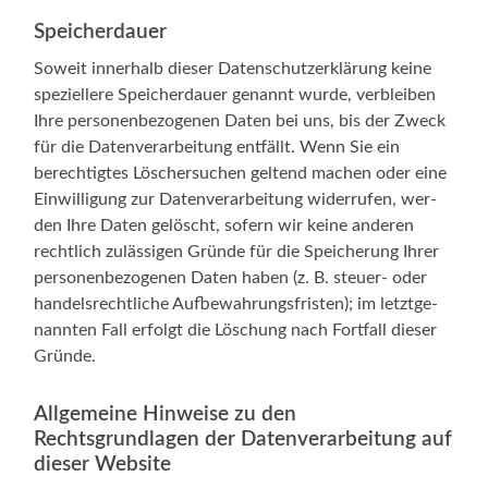
Speicherdauer
Soweit inner­halb die­ser Daten­schutz­er­klä­rung kei­ne
spe­zi­el­le­re Spei­cher­dau­er genannt wur­de, ver­blei­ben
Ihre per­so­nen­be­zo­ge­nen Daten bei uns, bis der Zweck
für die Daten­ver­ar­bei­tung ent­fällt. Wenn Sie ein
berech­tig­tes Löscher­su­chen gel­tend machen oder eine
Ein­wil­li­gung zur Daten­ver­ar­bei­tung wider­ru­fen, wer­
den Ihre Daten gelöscht, sofern wir kei­ne ande­ren
recht­lich zuläs­si­gen Grün­de für die Spei­che­rung Ihrer
per­so­nen­be­zo­ge­nen Daten haben (z. B. steuer- oder
han­dels­recht­li­che Auf­be­wah­rungs­fris­ten); im letzt­ge­
nann­ten Fall erfolgt die Löschung nach Fort­fall die­ser
Gründe.
Allgemeine Hinweise zu den
Rechtsgrundlagen der Datenverarbeitung auf
dieser Website