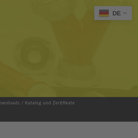
DE
wnloads / Katalog und Zertifikate