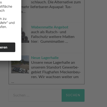
schlauch. Die Alter­na­ti­ve zum
nicht mehr lie­fer­ba­ren Aquapal: Tus­
il Aqua…
Wabenmatte Angebot
auch als Rutsch- und
Fallschutz wei­te­re Mat­ten
hier: Gummimatten …
Neue Lagerhalle
Unse­re neue Lager­hal­le an
unse­rem Stand­ort Gewer­be­
ge­biet Flug­ha­fen Mecken­beu­
ren. Wir wach­sen wei­ter um
…
Suchen
nach: