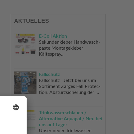
AKTUELLES
E‑Coll Aktion
Sekun­den­kle­ber Hand­wasch­
pas­te Mon­ta­ge­kle­ber
Kältespray…
Fallschutz
Fall­schutz Jetzt bei uns im
Sor­ti­ment Zar­ges Fall Pro­tec­
tion. Absturz­si­che­rung der …
Trinkwasserschlauch /
Alternative Aquapal / Neu bei
uns auf Lager
Unser neu­er Trink­was­ser­